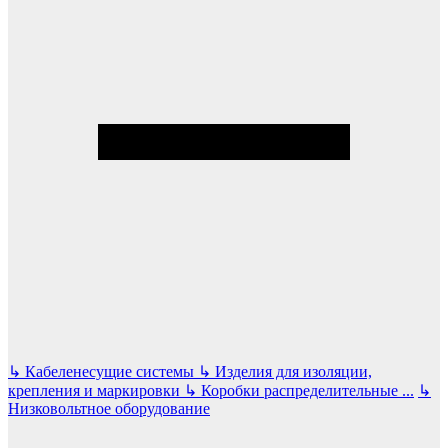
↳
Кабеленесущие системы
↳
Изделия для изоляции,
крепления и маркировки
↳
Коробки распределительные
...
↳
Низковольтное оборудование