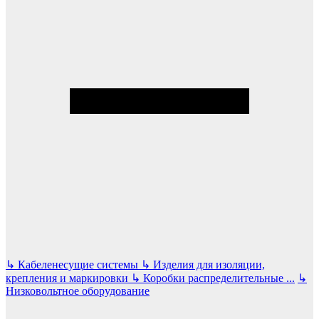
↳
Кабеленесущие системы
↳
Изделия для изоляции,
крепления и маркировки
↳
Коробки распределительные
...
↳
Низковольтное оборудование