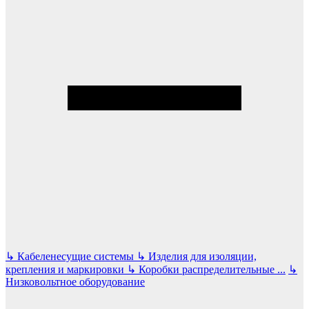
↳
Кабеленесущие системы
↳
Изделия для изоляции,
крепления и маркировки
↳
Коробки распределительные
...
↳
Низковольтное оборудование