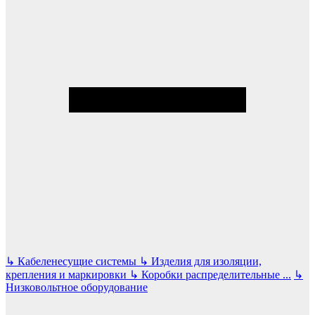
↳
Кабеленесущие системы
↳
Изделия для изоляции,
крепления и маркировки
↳
Коробки распределительные
...
↳
Низковольтное оборудование