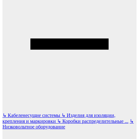
↳
Кабеленесущие системы
↳
Изделия для изоляции,
крепления и маркировки
↳
Коробки распределительные
...
↳
Низковольтное оборудование