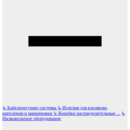
↳
Кабеленесущие системы
↳
Изделия для изоляции,
крепления и маркировки
↳
Коробки распределительные
...
↳
Низковольтное оборудование