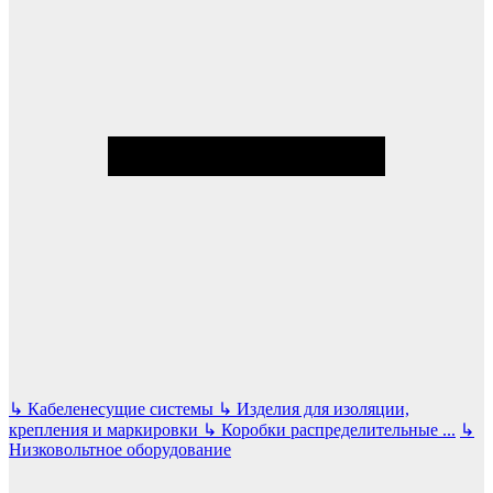
↳
Кабеленесущие системы
↳
Изделия для изоляции,
крепления и маркировки
↳
Коробки распределительные
...
↳
Низковольтное оборудование