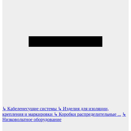
↳
Кабеленесущие системы
↳
Изделия для изоляции,
крепления и маркировки
↳
Коробки распределительные
...
↳
Низковольтное оборудование