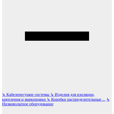
↳
Кабеленесущие системы
↳
Изделия для изоляции,
крепления и маркировки
↳
Коробки распределительные
...
↳
Низковольтное оборудование