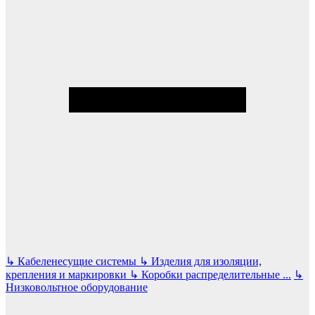
↳
Кабеленесущие системы
↳
Изделия для изоляции,
крепления и маркировки
↳
Коробки распределительные
...
↳
Низковольтное оборудование