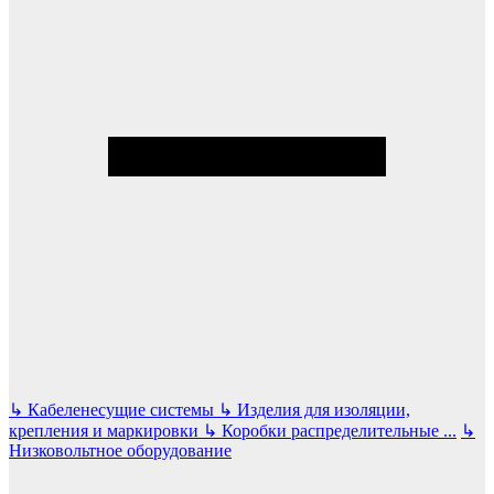
↳
Кабеленесущие системы
↳
Изделия для изоляции,
крепления и маркировки
↳
Коробки распределительные
...
↳
Низковольтное оборудование