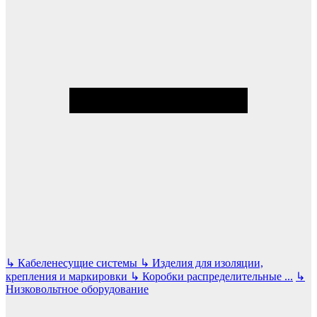
↳
Кабеленесущие системы
↳
Изделия для изоляции,
крепления и маркировки
↳
Коробки распределительные
...
↳
Низковольтное оборудование