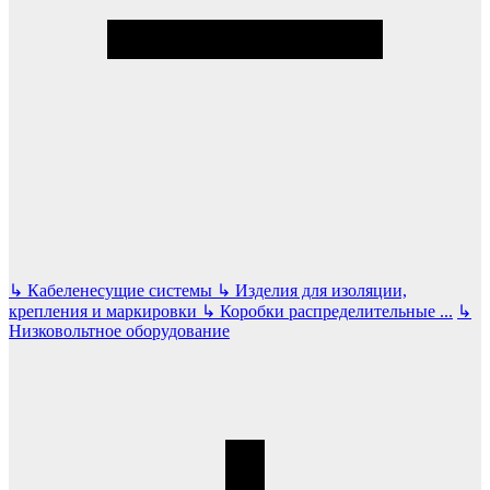
↳
Кабеленесущие системы
↳
Изделия для изоляции,
крепления и маркировки
↳
Коробки распределительные
...
↳
Низковольтное оборудование