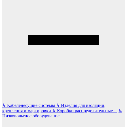
↳
Кабеленесущие системы
↳
Изделия для изоляции,
крепления и маркировки
↳
Коробки распределительные
...
↳
Низковольтное оборудование