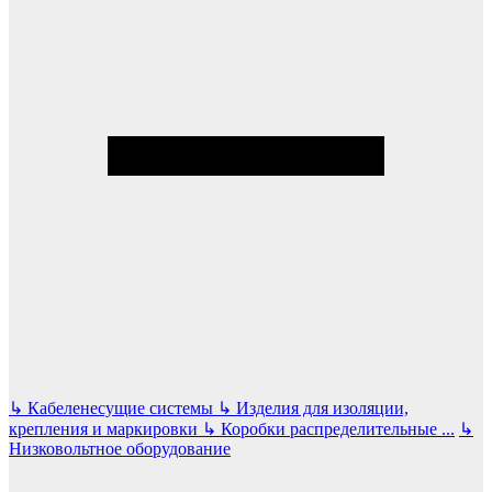
↳
Кабеленесущие системы
↳
Изделия для изоляции,
крепления и маркировки
↳
Коробки распределительные
...
↳
Низковольтное оборудование