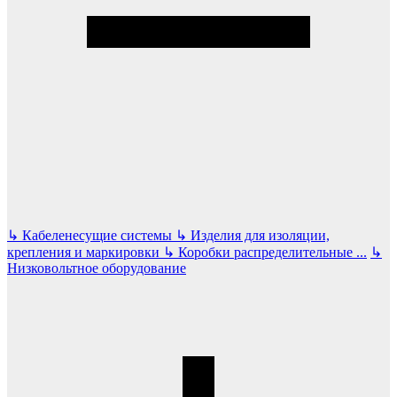
↳
Кабеленесущие системы
↳
Изделия для изоляции,
крепления и маркировки
↳
Коробки распределительные
...
↳
Низковольтное оборудование