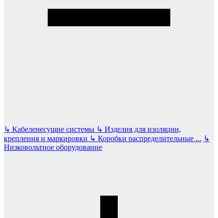
↳
Кабеленесущие системы
↳
Изделия для изоляции,
крепления и маркировки
↳
Коробки распределительные
...
↳
Низковольтное оборудование