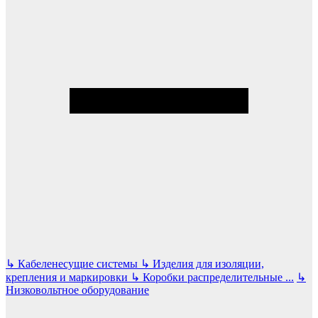
↳
Кабеленесущие системы
↳
Изделия для изоляции,
крепления и маркировки
↳
Коробки распределительные
...
↳
Низковольтное оборудование