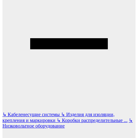
↳
Кабеленесущие системы
↳
Изделия для изоляции,
крепления и маркировки
↳
Коробки распределительные
...
↳
Низковольтное оборудование