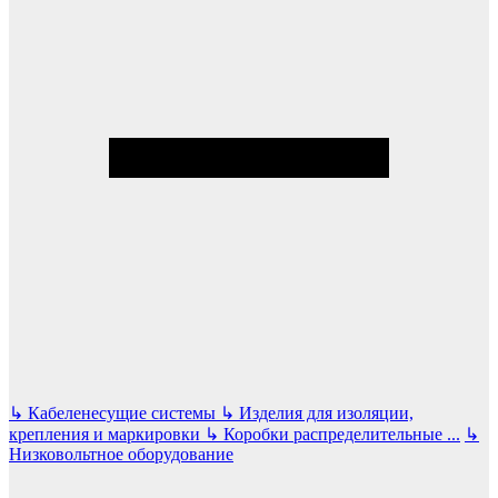
↳
Кабеленесущие системы
↳
Изделия для изоляции,
крепления и маркировки
↳
Коробки распределительные
...
↳
Низковольтное оборудование