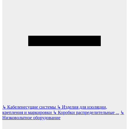
↳
Кабеленесущие системы
↳
Изделия для изоляции,
крепления и маркировки
↳
Коробки распределительные
...
↳
Низковольтное оборудование