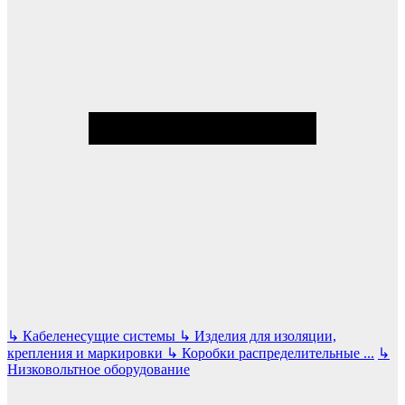
↳
Кабеленесущие системы
↳
Изделия для изоляции,
крепления и маркировки
↳
Коробки распределительные
...
↳
Низковольтное оборудование