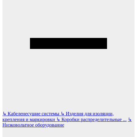
↳
Кабеленесущие системы
↳
Изделия для изоляции,
крепления и маркировки
↳
Коробки распределительные
...
↳
Низковольтное оборудование