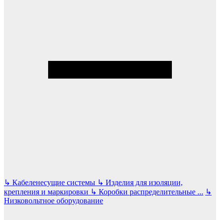
↳
Кабеленесущие системы
↳
Изделия для изоляции,
крепления и маркировки
↳
Коробки распределительные
...
↳
Низковольтное оборудование