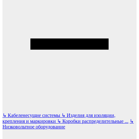
↳
Кабеленесущие системы
↳
Изделия для изоляции,
крепления и маркировки
↳
Коробки распределительные
...
↳
Низковольтное оборудование