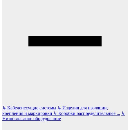
↳
Кабеленесущие системы
↳
Изделия для изоляции,
крепления и маркировки
↳
Коробки распределительные
...
↳
Низковольтное оборудование