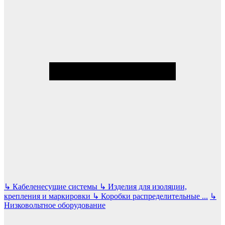
↳
Кабеленесущие системы
↳
Изделия для изоляции,
крепления и маркировки
↳
Коробки распределительные
...
↳
Низковольтное оборудование