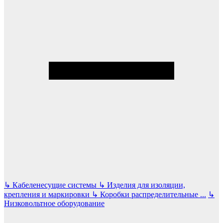
↳
Кабеленесущие системы
↳
Изделия для изоляции,
крепления и маркировки
↳
Коробки распределительные
...
↳
Низковольтное оборудование