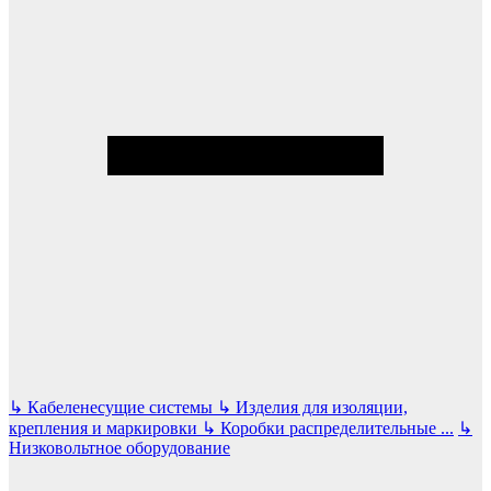
↳
Кабеленесущие системы
↳
Изделия для изоляции,
крепления и маркировки
↳
Коробки распределительные
...
↳
Низковольтное оборудование