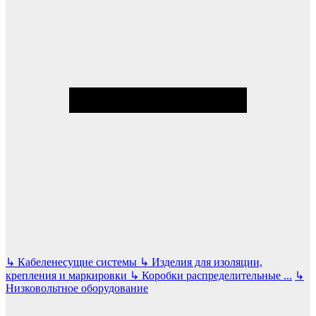
↳
Кабеленесущие системы
↳
Изделия для изоляции,
крепления и маркировки
↳
Коробки распределительные
...
↳
Низковольтное оборудование