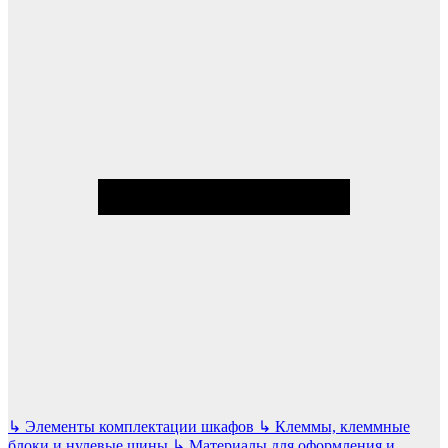
↳
Элементы комплектации шкафов
↳
Клеммы, клеммные
блоки и нулевые шины
↳
Материалы для оформления и