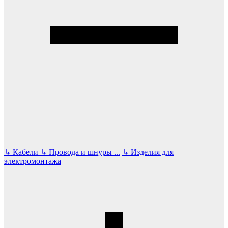
↳
Кабели
↳
Провода и шнуры
...
↳
Изделия для
электромонтажа