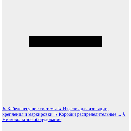
↳
Кабеленесущие системы
↳
Изделия для изоляции,
крепления и маркировки
↳
Коробки распределительные
...
↳
Низковольтное оборудование