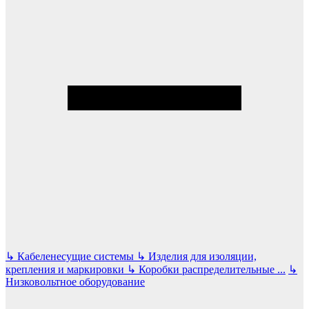
↳
Кабеленесущие системы
↳
Изделия для изоляции,
крепления и маркировки
↳
Коробки распределительные
...
↳
Низковольтное оборудование