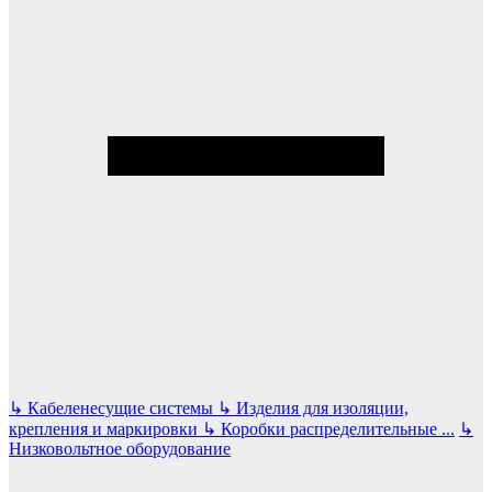
↳
Кабеленесущие системы
↳
Изделия для изоляции,
крепления и маркировки
↳
Коробки распределительные
...
↳
Низковольтное оборудование