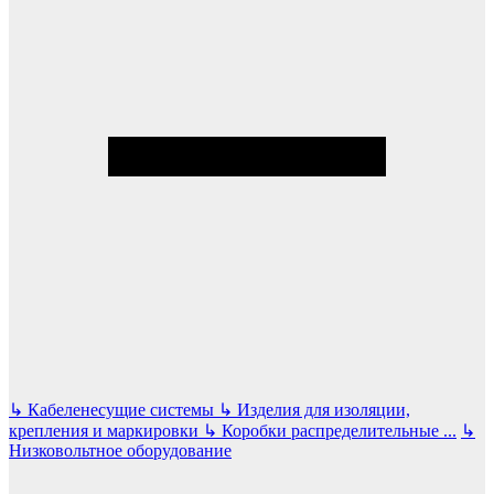
↳
Кабеленесущие системы
↳
Изделия для изоляции,
крепления и маркировки
↳
Коробки распределительные
...
↳
Низковольтное оборудование