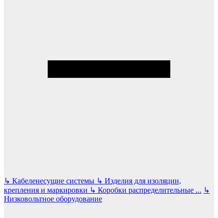
↳
Кабеленесущие системы
↳
Изделия для изоляции,
крепления и маркировки
↳
Коробки распределительные
...
↳
Низковольтное оборудование