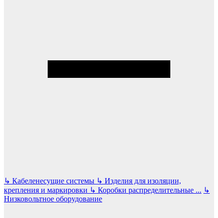
↳
Кабеленесущие системы
↳
Изделия для изоляции,
крепления и маркировки
↳
Коробки распределительные
...
↳
Низковольтное оборудование