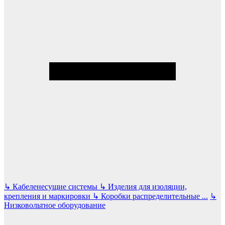
↳
Кабеленесущие системы
↳
Изделия для изоляции,
крепления и маркировки
↳
Коробки распределительные
...
↳
Низковольтное оборудование