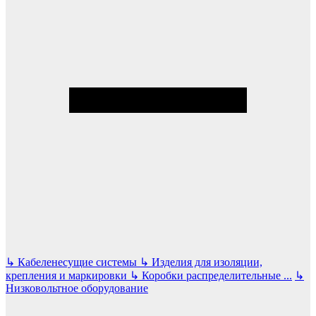
↳
Кабеленесущие системы
↳
Изделия для изоляции,
крепления и маркировки
↳
Коробки распределительные
...
↳
Низковольтное оборудование