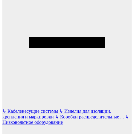
↳
Кабеленесущие системы
↳
Изделия для изоляции,
крепления и маркировки
↳
Коробки распределительные
...
↳
Низковольтное оборудование