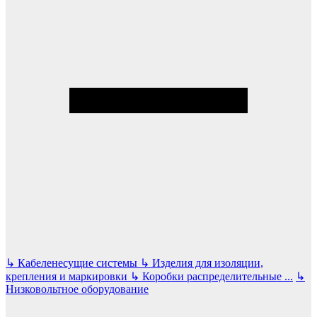
↳
Кабеленесущие системы
↳
Изделия для изоляции,
крепления и маркировки
↳
Коробки распределительные
...
↳
Низковольтное оборудование