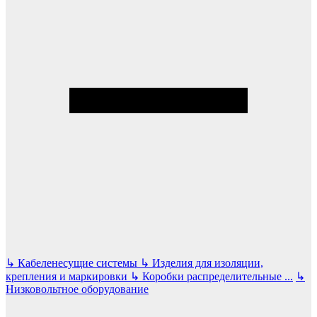
↳
Кабеленесущие системы
↳
Изделия для изоляции,
крепления и маркировки
↳
Коробки распределительные
...
↳
Низковольтное оборудование