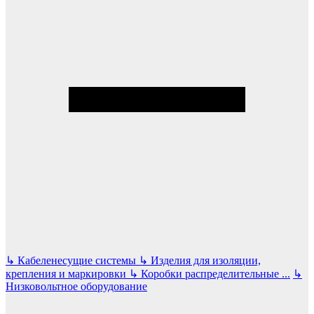
↳
Кабеленесущие системы
↳
Изделия для изоляции,
крепления и маркировки
↳
Коробки распределительные
...
↳
Низковольтное оборудование