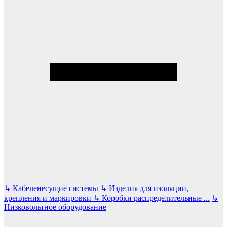
↳
Кабеленесущие системы
↳
Изделия для изоляции,
крепления и маркировки
↳
Коробки распределительные
...
↳
Низковольтное оборудование